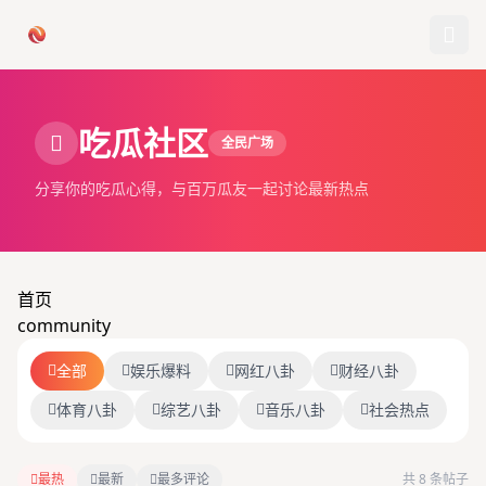
跳过导航
吃瓜社区
全民广场
首页
分享你的吃瓜心得，与百万瓜友一起讨论最新热点
娱乐吃瓜
社会热点
首页
今日爆料
community
排行榜
全部
娱乐爆料
网红八卦
财经八卦
体育八卦
综艺八卦
音乐八卦
社会热点
社区
最热
最新
最多评论
共 8 条帖子