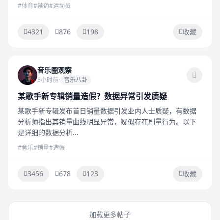
#体育
#禁药
#运动员
4321
876
198
收藏
音乐圈观察
5小时前
·
音乐八卦
某歌手新专辑销量造假？数据异常引发质疑
某歌手新专辑发布首日销量数据引发业内人士质疑，有数据
分析师指出其销量曲线明显异常，疑似存在刷量行为。以下
是详细的数据分析...
#音乐
#销量
#造假
3456
678
123
收藏
加载更多帖子