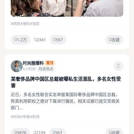
#明星
#爆料
#独家
1.2万
2341
567
收藏
时尚圈爆料
置顶
6小时前
·
社会热点
某奢侈品牌中国区总裁被曝私生活混乱，多名女性受
害
近日，多名女性联合实名举报某国际奢侈品牌中国区总裁，
称其利用职权之便对下属进行骚扰，相关证据已提交至相关
部门...
#时尚
#举报
#职场
9876
2109
567
收藏