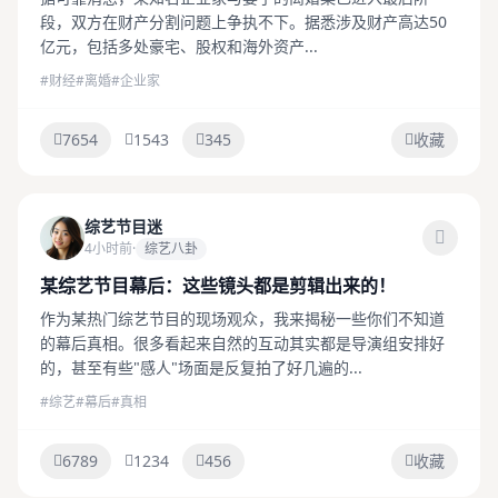
段，双方在财产分割问题上争执不下。据悉涉及财产高达50
亿元，包括多处豪宅、股权和海外资产...
#财经
#离婚
#企业家
7654
1543
345
收藏
综艺节目迷
4小时前
·
综艺八卦
某综艺节目幕后：这些镜头都是剪辑出来的！
作为某热门综艺节目的现场观众，我来揭秘一些你们不知道
的幕后真相。很多看起来自然的互动其实都是导演组安排好
的，甚至有些"感人"场面是反复拍了好几遍的...
#综艺
#幕后
#真相
6789
1234
456
收藏