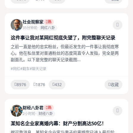
社会观察家
热
35分钟前
·
网红八卦
这件事让我对某网红彻底失望了，附完整聊天记录
之前一直是他的忠实粉丝，但最近发生的一件事让我彻底寒
心。他在私信里对普通粉丝的态度简直令人发指，完全是两
副面孔。以下是完整的聊天记录截图...
#网红
#翻车
#聊天记录
8976
1876
432
收藏
财经八卦君
热
2小时前
·
财经八卦
某知名企业家离婚内幕：财产分割高达50亿！
据可靠消息，某知名企业家与妻子的离婚案已进入最后阶