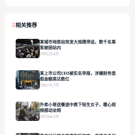
相关推荐
某城市地铁站突发大规模停运，数千名乘
客被困站内
99
23.4万
某上市公司CEO被实名举报，涉嫌财务造
假金额高达数亿
96
15.7万
外卖小哥送餐途中救下轻生女子，暖心视
频感动全网
97
44.5万