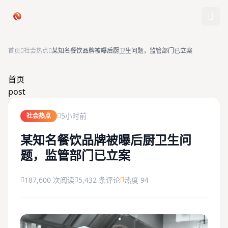
跳过导航
首页
社会热点
某知名餐饮品牌被曝后厨卫生问题，监管部门已立案
首页
首页
post
娱乐吃瓜
5小时前
社会热点
社会热点
某知名餐饮品牌被曝后厨卫生问
题，监管部门已立案
今日爆料
排行榜
187,600 次阅读
5,432 条评论
热度 94
社区