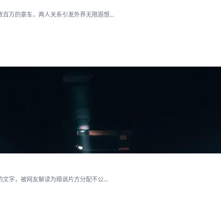
百万的豪车，两人关系引发外界无限遐想...
文字，被网友解读为暗讽片方分配不公...