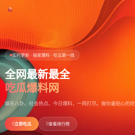
跳过导航
首页
实时更新 · 独家爆料 · 吃瓜第一线
娱乐吃瓜
全网最新最全
社会热点
吃瓜爆料网
今日爆料
娱乐八卦、社会热点、今日爆料，一网打尽。
做你最贴心的吃
排行榜
社区
立即吃瓜
查看排行榜