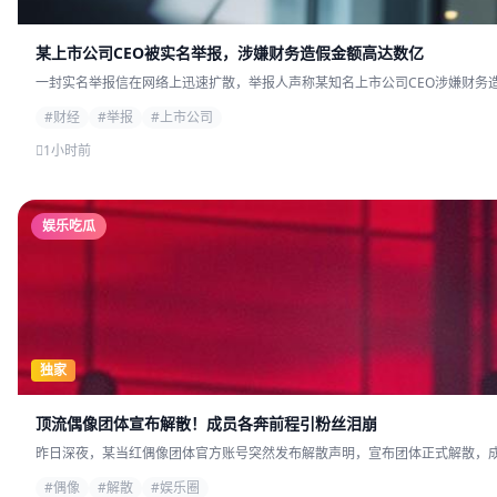
某上市公司CEO被实名举报，涉嫌财务造假金额高达数亿
一封实名举报信在网络上迅速扩散，举报人声称某知名上市公司CEO涉嫌财务造
#财经
#举报
#上市公司
1小时前
娱乐吃瓜
独家
顶流偶像团体宣布解散！成员各奔前程引粉丝泪崩
昨日深夜，某当红偶像团体官方账号突然发布解散声明，宣布团体正式解散，成员
#偶像
#解散
#娱乐圈