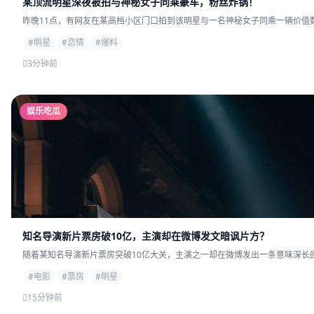
某顶流明星深夜被拍与神秘女子同乘豪车，粉丝炸锅！
昨晚11点，有网友在某高档小区门口拍到该明星与一名神秘女子同乘一辆价值数
#明星
#恋情
#爆料
3分钟前
娱乐吃瓜
知名导演新片票房破10亿，主演却在微博发文暗讽片方？
随着某知名导演新片票房突破10亿大关，主演之一却在微博发出一条意味深长的
#电影
#票房
#明星
15分钟前