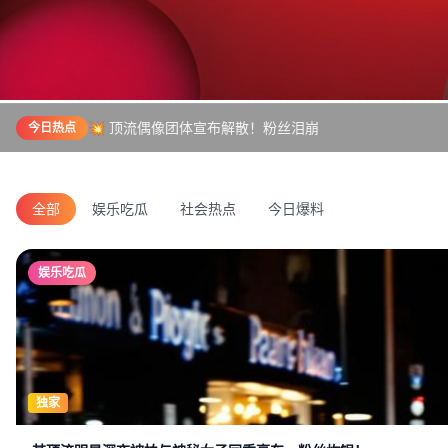
💥 顶流偶像团体宣布解散！粉丝泪崩
今日热点
全部
娱乐吃瓜
社会热点
今日爆料
娱乐吃瓜
独家