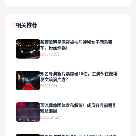
相关推荐
某顶流明星深夜被拍与神秘女子同乘豪
车，粉丝炸锅！
98
12.8万
知名导演新片票房破10亿，主演却在微博
发文暗讽片方？
92
8.9万
顶流偶像团体宣布解散！成员各奔前程引
粉丝泪崩
100
31.2万