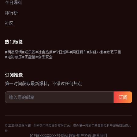
今日爆料
排行榜
社区
热门标签
#明星恋情
#娱乐圈
#社会热点
#今日爆料
#网红翻车
#财经八卦
#综艺节目
#电影票房
#正能量
#食品安全
订阅推送
第一时间获取最新爆料，不错过任何热点
订阅
© 2026 吃瓜群众88 - 全网热门吃瓜事件实时汇总，带你第一时间了解最新瓜料与娱乐圈劲爆八
卦
ICP备XXXXXXXX号
·
隐私政策
·
用户协议
·
联系我们