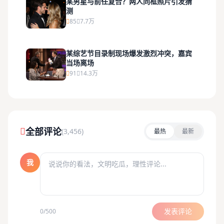
某男星与前任复合？两人同框照片引发猜
测
85
7.7万
某综艺节目录制现场爆发激烈冲突，嘉宾
当场离场
91
14.3万
全部评论
(3,456)
最热
最新
我
发表评论
0/500