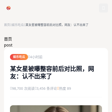
跳过导航
首页
娱乐吃瓜
某女星被曝整容前后对比照，网友：认不出来了
首页
首页
post
娱乐吃瓜
4小时前
娱乐吃瓜
社会热点
某女星被曝整容前后对比照，网
友：认不出来了
今日爆料
排行榜
98,700 次阅读
3,456 条评论
热度 89
社区