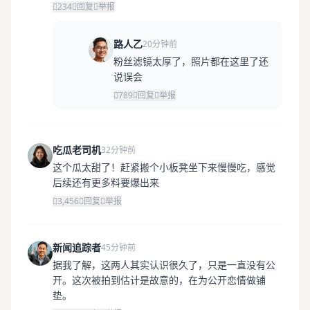
234
回复
举报
路人乙
20分钟前
粉丝滤镜太厚了，照片都在这里了还
说误会
789
回复
举报
吃瓜老司机
32分钟前
这个瓜太甜了！赶紧搬个小板凳坐下来慢慢吃，感觉
后续还有更多料要爆出来
3,456
回复
举报
新闻追踪者
45分钟前
据我了解，这两人其实认识很久了，只是一直没有公
开。这次被拍到估计是故意的，在为公开恋情做铺
垫。