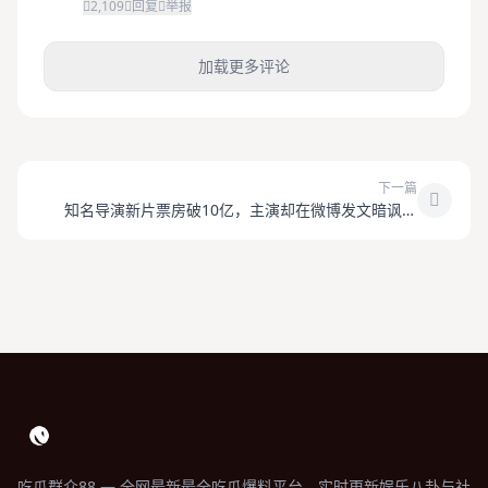
2,109
回复
举报
加载更多评论
下一篇
知名导演新片票房破10亿，主演却在微博发文暗讽片
方？
吃瓜群众88 — 全网最新最全吃瓜爆料平台，实时更新娱乐八卦与社