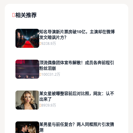
相关推荐
知名导演新片票房破10亿，主演却在微博
发文暗讽片方？
92
8.9万
顶流偶像团体宣布解散！成员各奔前程引
粉丝泪崩
100
31.2万
某女星被曝整容前后对比照，网友：认不
出来了
89
9.9万
某男星与前任复合？两人同框照片引发猜
测