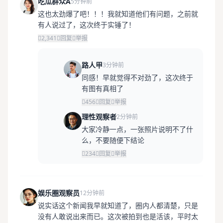
吃瓜群众A
5分钟前
这也太劲爆了吧！！！我就知道他们有问题，之前就
有人说过了，这次终于实锤了！
2,341
回复
举报
路人甲
3分钟前
同感！早就觉得不对劲了，这次终于
有图有真相了
456
回复
举报
理性观察者
2分钟前
大家冷静一点，一张照片说明不了什
么，不要随便下结论
234
回复
举报
娱乐圈观察员
12分钟前
说实话这个新闻我早就知道了，圈内人都清楚，只是
没有人敢说出来而已。这次被拍到也是活该，平时太