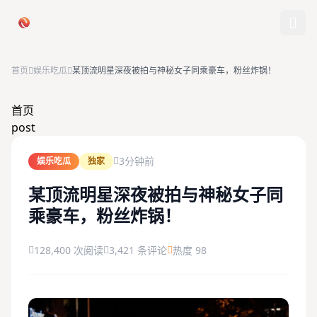
跳过导航
首页
娱乐吃瓜
某顶流明星深夜被拍与神秘女子同乘豪车，粉丝炸锅！
首页
首页
post
娱乐吃瓜
3分钟前
娱乐吃瓜
独家
社会热点
某顶流明星深夜被拍与神秘女子同
乘豪车，粉丝炸锅！
今日爆料
排行榜
128,400 次阅读
3,421 条评论
热度 98
社区