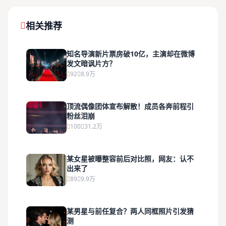
相关推荐
知名导演新片票房破10亿，主演却在微博
发文暗讽片方？
92
8.9万
顶流偶像团体宣布解散！成员各奔前程引
粉丝泪崩
100
31.2万
某女星被曝整容前后对比照，网友：认不
出来了
89
9.9万
某男星与前任复合？两人同框照片引发猜
测