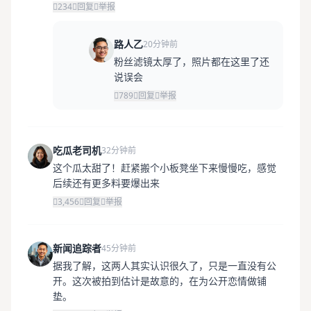
234
回复
举报
路人乙
20分钟前
粉丝滤镜太厚了，照片都在这里了还
说误会
789
回复
举报
吃瓜老司机
32分钟前
这个瓜太甜了！赶紧搬个小板凳坐下来慢慢吃，感觉
后续还有更多料要爆出来
3,456
回复
举报
新闻追踪者
45分钟前
据我了解，这两人其实认识很久了，只是一直没有公
开。这次被拍到估计是故意的，在为公开恋情做铺
垫。