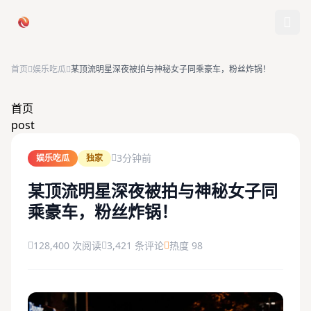
跳过导航
首页
娱乐吃瓜
某顶流明星深夜被拍与神秘女子同乘豪车，粉丝炸锅！
首页
首页
post
娱乐吃瓜
3分钟前
娱乐吃瓜
独家
社会热点
某顶流明星深夜被拍与神秘女子同
乘豪车，粉丝炸锅！
今日爆料
排行榜
128,400 次阅读
3,421 条评论
热度 98
社区