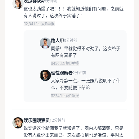
吃瓜群众A
5分钟前
这也太劲爆了吧！！！我就知道他们有问题，之前就
有人说过了，这次终于实锤了！
2,341
回复
举报
路人甲
3分钟前
同感！早就觉得不对劲了，这次终于
有图有真相了
456
回复
举报
理性观察者
2分钟前
大家冷静一点，一张照片说明不了什
么，不要随便下结论
234
回复
举报
娱乐圈观察员
12分钟前
说实话这个新闻我早就知道了，圈内人都清楚，只是
没有人敢说出来而已。这次被拍到也是活该，平时太