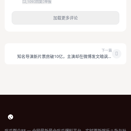
2,109
回复
举报
加载更多评论
下一篇
知名导演新片票房破10亿，主演却在微博发文暗讽片
方？
吃瓜群众88 — 全网最新最全吃瓜爆料平台，实时更新娱乐八卦与社