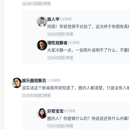
2,341
回复
举报
路人甲
3分钟前
同感！早就觉得不对劲了，这次终于有图有真
456
回复
举报
理性观察者
2分钟前
大家冷静一点，一张照片说明不了什么，不要
234
回复
举报
娱乐圈观察员
12分钟前
说实话这个新闻我早就知道了，圈内人都清楚，只是没有人
1,876
回复
举报
好奇宝宝
8分钟前
圈内人？你是做什么的？快说说还有什么内幕
567
回复
举报