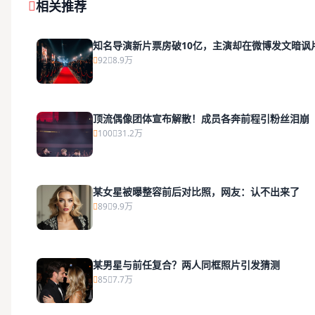
相关推荐
知名导演新片票房破10亿，主演却在微博发文暗讽
92
8.9万
顶流偶像团体宣布解散！成员各奔前程引粉丝泪崩
100
31.2万
某女星被曝整容前后对比照，网友：认不出来了
89
9.9万
某男星与前任复合？两人同框照片引发猜测
85
7.7万