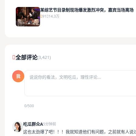
某综艺节目录制现场爆发激烈冲突，嘉宾当场离场
91
14.3万
全部评论
(3,421)
我
0/500
吃瓜群众A
5分钟前
这也太劲爆了吧！！！我就知道他们有问题，之前就有人说