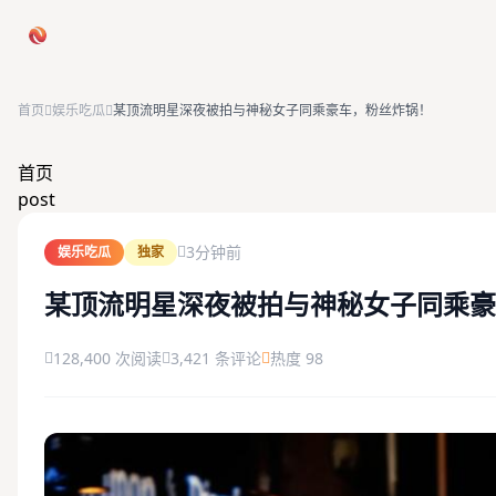
跳过导航
首页
娱乐吃瓜
某顶流明星深夜被拍与神秘女子同乘豪车，粉丝炸锅！
首页
首页
post
娱乐吃瓜
3分钟前
娱乐吃瓜
独家
社会热点
某顶流明星深夜被拍与神秘女子同乘豪
今日爆料
128,400 次阅读
3,421 条评论
热度 98
排行榜
社区