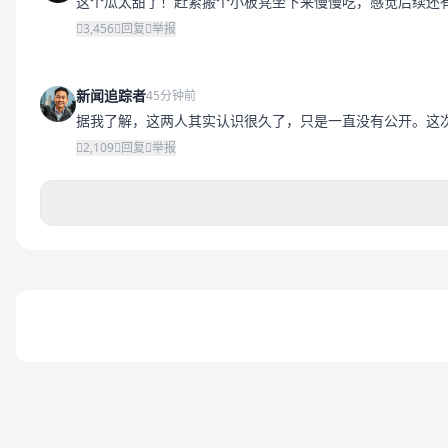
这个瓜太甜了！赶紧搬个小板凳坐下来慢慢吃，感觉后续还
3,456
回复
举报
新闻追踪者
45分钟前
据我了解，这两人其实认识很久了，只是一直没有公开。这
2,109
回复
举报