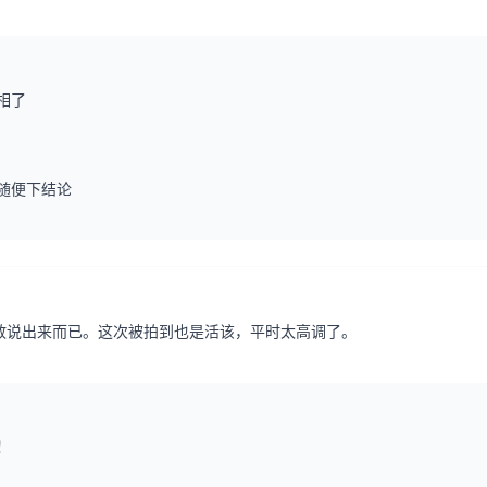
相了
随便下结论
敢说出来而已。这次被拍到也是活该，平时太高调了。
！