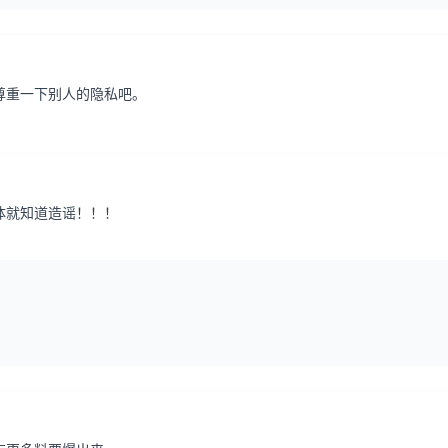
尊重一下别人的隐私吧。
体就知道造谣！！！