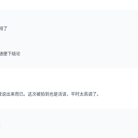
相了
随便下结论
敢说出来而已。这次被拍到也是活该，平时太高调了。
！