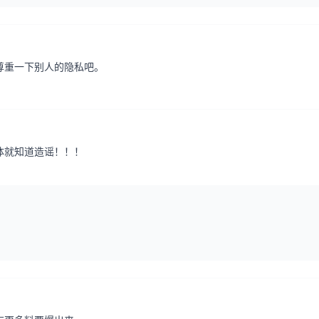
尊重一下别人的隐私吧。
体就知道造谣！！！