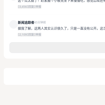
这个瓜太甜了！赶紧搬个小板凳坐下来慢慢吃，感觉后续还
3,456
回复
举报
新闻追踪者
45分钟前
据我了解，这两人其实认识很久了，只是一直没有公开。这
2,109
回复
举报