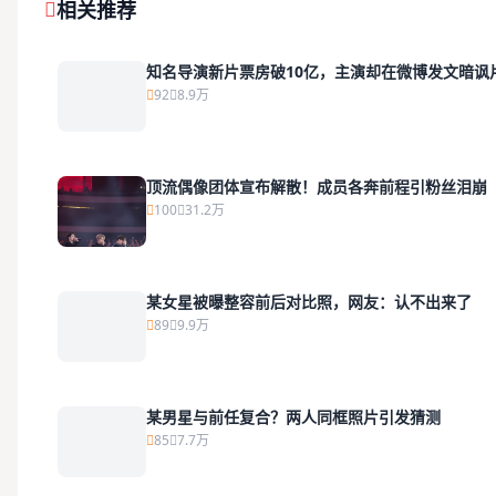
相关推荐
知名导演新片票房破10亿，主演却在微博发文暗讽
92
8.9万
顶流偶像团体宣布解散！成员各奔前程引粉丝泪崩
100
31.2万
某女星被曝整容前后对比照，网友：认不出来了
89
9.9万
某男星与前任复合？两人同框照片引发猜测
85
7.7万