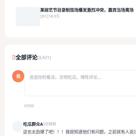
某综艺节目录制现场爆发激烈冲突，嘉宾当场离场
91
14.3万
全部评论
(3,421)
我
0/500
吃瓜群众A
5分钟前
这也太劲爆了吧！！！我就知道他们有问题，之前就有人说