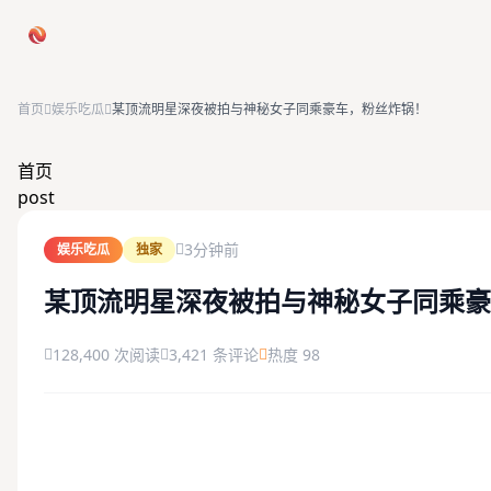
跳过导航
首页
娱乐吃瓜
某顶流明星深夜被拍与神秘女子同乘豪车，粉丝炸锅！
首页
首页
post
娱乐吃瓜
3分钟前
娱乐吃瓜
独家
社会热点
某顶流明星深夜被拍与神秘女子同乘豪
今日爆料
128,400 次阅读
3,421 条评论
热度 98
排行榜
社区