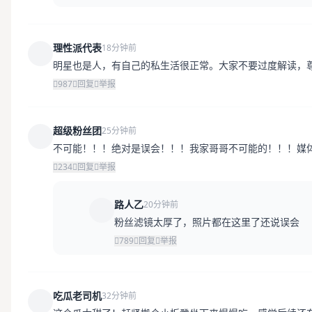
理性派代表
18分钟前
明星也是人，有自己的私生活很正常。大家不要过度解读，
987
回复
举报
超级粉丝团
25分钟前
不可能！！！绝对是误会！！！我家哥哥不可能的！！！媒
234
回复
举报
路人乙
20分钟前
粉丝滤镜太厚了，照片都在这里了还说误会
789
回复
举报
吃瓜老司机
32分钟前