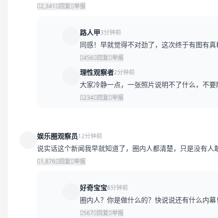
2,341
回复
举报
路人甲
3分钟前
同感！早就觉得不对劲了，这次终于有图有真
456
回复
举报
理性观察者
2分钟前
大家冷静一点，一张照片说明不了什么，不要
234
回复
举报
娱乐圈观察员
12分钟前
说实话这个新闻我早就知道了，圈内人都清楚，只是没有人
1,876
回复
举报
好奇宝宝
8分钟前
圈内人？你是做什么的？快说说还有什么内幕
567
回复
举报