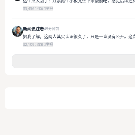
这个瓜太甜了！赶紧搬个小板凳坐下来慢慢吃，感觉后续还
3,456
回复
举报
新闻追踪者
45分钟前
据我了解，这两人其实认识很久了，只是一直没有公开。这
2,109
回复
举报