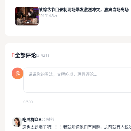
某综艺节目录制现场爆发激烈冲突，嘉宾当场离场
91
14.3万
全部评论
(3,421)
我
0/500
吃瓜群众A
5分钟前
这也太劲爆了吧！！！我就知道他们有问题，之前就有人说