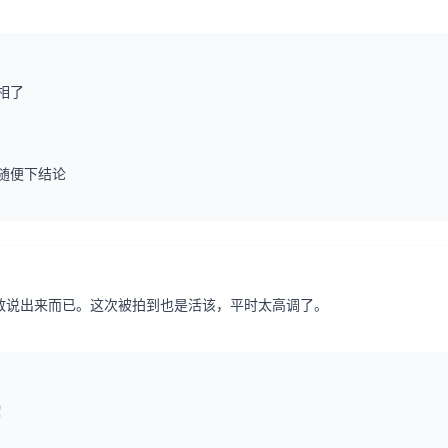
相了
随便下结论
敢说出来而已。这次被拍到也是活该，平时太高调了。
！