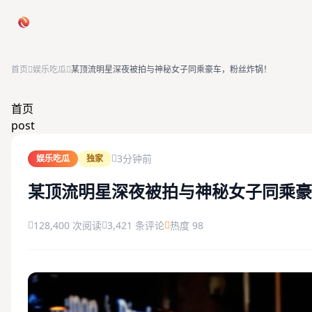
跳过导航
首页
娱乐吃瓜
某顶流明星深夜被拍与神秘女子同乘豪车，粉丝炸锅！
首页
首页
post
娱乐吃瓜
3分钟前
娱乐吃瓜
独家
社会热点
某顶流明星深夜被拍与神秘女子同乘豪
今日爆料
128,400 次阅读
3,421 条评论
热度 98
排行榜
社区