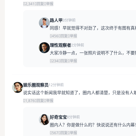
2,341
回复
举报
路人甲
3分钟前
同感！早就觉得不对劲了，这次终于有图有真
456
回复
举报
理性观察者
2分钟前
大家冷静一点，一张照片说明不了什么，不要
234
回复
举报
娱乐圈观察员
12分钟前
说实话这个新闻我早就知道了，圈内人都清楚，只是没有人
1,876
回复
举报
好奇宝宝
8分钟前
圈内人？你是做什么的？快说说还有什么内幕
567
回复
举报