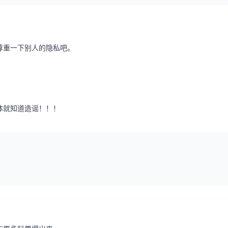
尊重一下别人的隐私吧。
体就知道造谣！！！