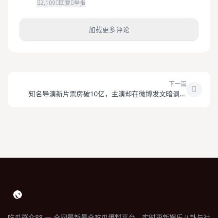
2,109
回复
举报
加载更多评论
下一篇
知名导演新片票房破10亿，主演却在微博发文暗讽片
方？
吃瓜群众88 — 全网最新最全吃瓜爆料平台，实时更新娱乐八卦与社