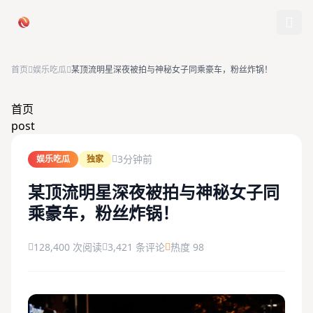
跳过导航
首页
娱乐吃瓜
某顶流明星深夜被拍与神秘女子同乘豪车，粉丝炸锅！
首页
首页
post
娱乐吃瓜
3分钟前
娱乐吃瓜
独家
社会热点
某顶流明星深夜被拍与神秘女子同
乘豪车，粉丝炸锅！
今日爆料
排行榜
128,400 次阅读
3,421 条评论
热度 98
社区