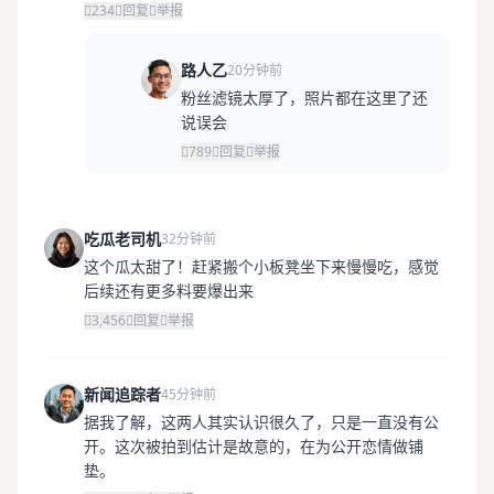
234
回复
举报
路人乙
20分钟前
粉丝滤镜太厚了，照片都在这里了还
说误会
789
回复
举报
吃瓜老司机
32分钟前
这个瓜太甜了！赶紧搬个小板凳坐下来慢慢吃，感觉
后续还有更多料要爆出来
3,456
回复
举报
新闻追踪者
45分钟前
据我了解，这两人其实认识很久了，只是一直没有公
开。这次被拍到估计是故意的，在为公开恋情做铺
垫。