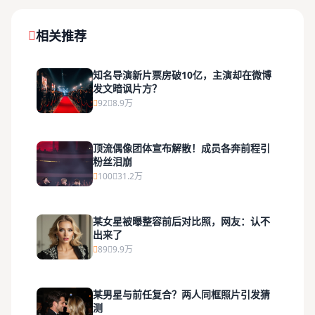
相关推荐
知名导演新片票房破10亿，主演却在微博
发文暗讽片方？
92
8.9万
顶流偶像团体宣布解散！成员各奔前程引
粉丝泪崩
100
31.2万
某女星被曝整容前后对比照，网友：认不
出来了
89
9.9万
某男星与前任复合？两人同框照片引发猜
测