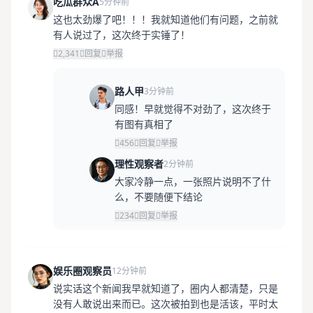
吃瓜群众A
5分钟前
这也太劲爆了吧！！！我就知道他们有问题，之前就
有人说过了，这次终于实锤了！
2,341
回复
举报
路人甲
3分钟前
同感！早就觉得不对劲了，这次终于
有图有真相了
456
回复
举报
理性观察者
2分钟前
大家冷静一点，一张照片说明不了什
么，不要随便下结论
234
回复
举报
娱乐圈观察员
12分钟前
说实话这个新闻我早就知道了，圈内人都清楚，只是
没有人敢说出来而已。这次被拍到也是活该，平时太