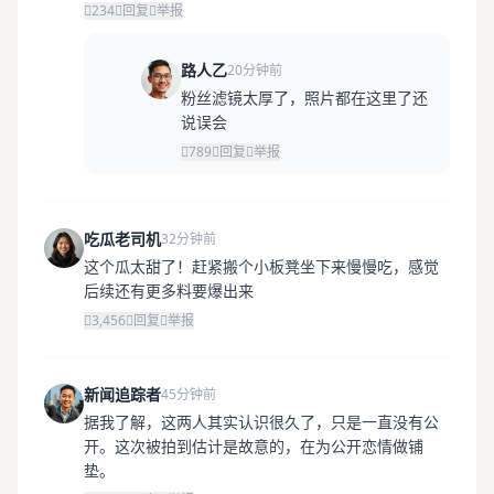
234
回复
举报
路人乙
20分钟前
粉丝滤镜太厚了，照片都在这里了还
说误会
789
回复
举报
吃瓜老司机
32分钟前
这个瓜太甜了！赶紧搬个小板凳坐下来慢慢吃，感觉
后续还有更多料要爆出来
3,456
回复
举报
新闻追踪者
45分钟前
据我了解，这两人其实认识很久了，只是一直没有公
开。这次被拍到估计是故意的，在为公开恋情做铺
垫。