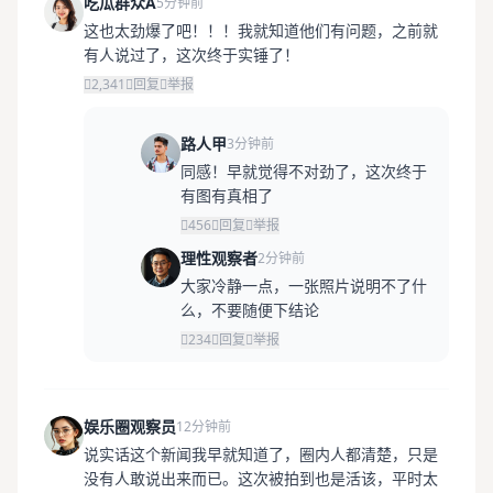
吃瓜群众A
5分钟前
这也太劲爆了吧！！！我就知道他们有问题，之前就
有人说过了，这次终于实锤了！
2,341
回复
举报
路人甲
3分钟前
同感！早就觉得不对劲了，这次终于
有图有真相了
456
回复
举报
理性观察者
2分钟前
大家冷静一点，一张照片说明不了什
么，不要随便下结论
234
回复
举报
娱乐圈观察员
12分钟前
说实话这个新闻我早就知道了，圈内人都清楚，只是
没有人敢说出来而已。这次被拍到也是活该，平时太