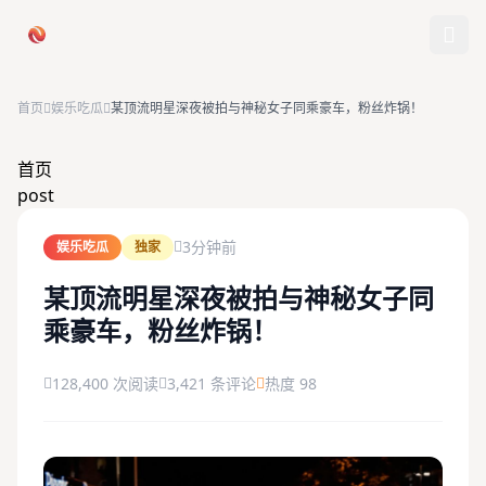
跳过导航
首页
娱乐吃瓜
某顶流明星深夜被拍与神秘女子同乘豪车，粉丝炸锅！
首页
首页
post
娱乐吃瓜
3分钟前
娱乐吃瓜
独家
社会热点
某顶流明星深夜被拍与神秘女子同
乘豪车，粉丝炸锅！
今日爆料
排行榜
128,400 次阅读
3,421 条评论
热度 98
社区