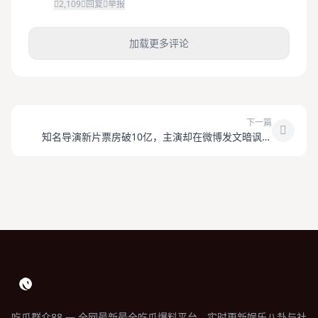
2,109
回复
举报
加载更多评论
下一篇
知名导演新片票房破10亿，主演却在微博发文暗讽片
方？
吃瓜群众88 — 全网最新最全吃瓜爆料平台，实时更新娱乐八卦与社