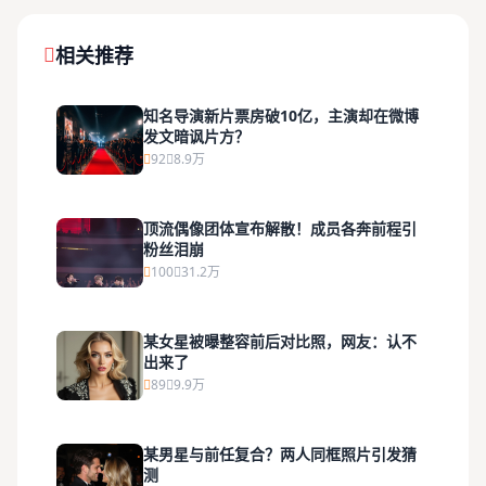
相关推荐
知名导演新片票房破10亿，主演却在微博
发文暗讽片方？
92
8.9万
顶流偶像团体宣布解散！成员各奔前程引
粉丝泪崩
100
31.2万
某女星被曝整容前后对比照，网友：认不
出来了
89
9.9万
某男星与前任复合？两人同框照片引发猜
测