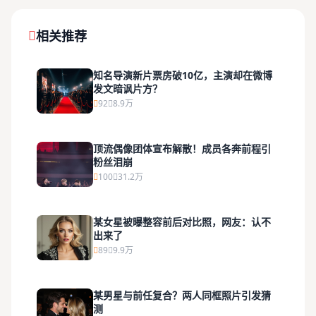
相关推荐
知名导演新片票房破10亿，主演却在微博
发文暗讽片方？
92
8.9万
顶流偶像团体宣布解散！成员各奔前程引
粉丝泪崩
100
31.2万
某女星被曝整容前后对比照，网友：认不
出来了
89
9.9万
某男星与前任复合？两人同框照片引发猜
测