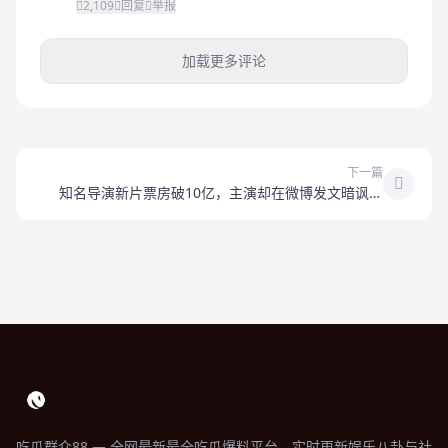
2,109
回复
举报
加载更多评论
下一篇
知名导演新片票房破10亿，主演却在微博发文暗讽片
方？
吃瓜群众88 — 全网最新最全吃瓜爆料平台，实时更新娱乐八卦与社