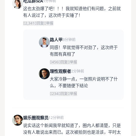
吃瓜群众A
5分钟前
这也太劲爆了吧！！！我就知道他们有问题，之前就
有人说过了，这次终于实锤了！
2,341
回复
举报
路人甲
3分钟前
同感！早就觉得不对劲了，这次终于
有图有真相了
456
回复
举报
理性观察者
2分钟前
大家冷静一点，一张照片说明不了什
么，不要随便下结论
234
回复
举报
娱乐圈观察员
12分钟前
说实话这个新闻我早就知道了，圈内人都清楚，只是
没有人敢说出来而已。这次被拍到也是活该，平时太