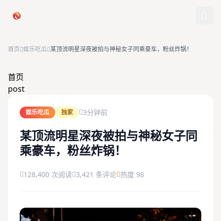
跳过导航
首页
娱乐吃瓜
某顶流明星深夜被拍与神秘女子同乘豪车，粉丝炸锅！
首页
首页
post
娱乐吃瓜
3分钟前
娱乐吃瓜
独家
社会热点
某顶流明星深夜被拍与神秘女子同
乘豪车，粉丝炸锅！
今日爆料
排行榜
128,400 次阅读
3,421 条评论
热度 98
社区