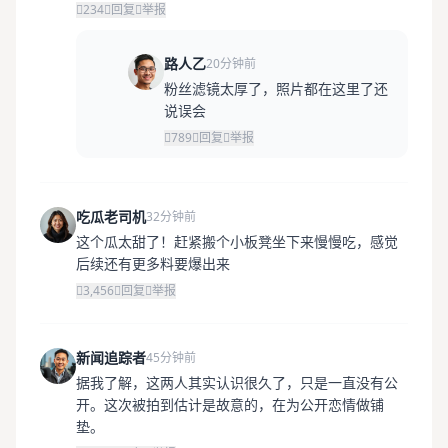
234
回复
举报
路人乙
20分钟前
粉丝滤镜太厚了，照片都在这里了还
说误会
789
回复
举报
吃瓜老司机
32分钟前
这个瓜太甜了！赶紧搬个小板凳坐下来慢慢吃，感觉
后续还有更多料要爆出来
3,456
回复
举报
新闻追踪者
45分钟前
据我了解，这两人其实认识很久了，只是一直没有公
开。这次被拍到估计是故意的，在为公开恋情做铺
垫。