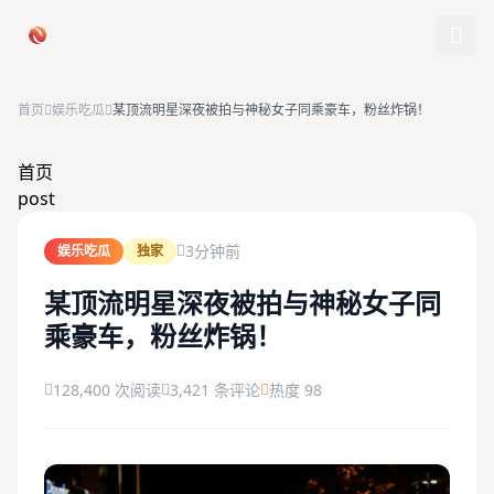
跳过导航
首页
娱乐吃瓜
某顶流明星深夜被拍与神秘女子同乘豪车，粉丝炸锅！
首页
首页
post
娱乐吃瓜
3分钟前
娱乐吃瓜
独家
社会热点
某顶流明星深夜被拍与神秘女子同
乘豪车，粉丝炸锅！
今日爆料
排行榜
128,400 次阅读
3,421 条评论
热度 98
社区