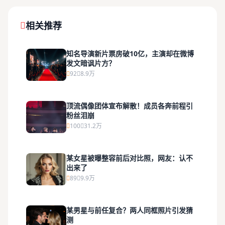
相关推荐
知名导演新片票房破10亿，主演却在微博
发文暗讽片方？
92
8.9万
顶流偶像团体宣布解散！成员各奔前程引
粉丝泪崩
100
31.2万
某女星被曝整容前后对比照，网友：认不
出来了
89
9.9万
某男星与前任复合？两人同框照片引发猜
测