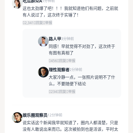
吃瓜群众A
5分钟前
这也太劲爆了吧！！！我就知道他们有问题，之前就
有人说过了，这次终于实锤了！
2,341
回复
举报
路人甲
3分钟前
同感！早就觉得不对劲了，这次终于
有图有真相了
456
回复
举报
理性观察者
2分钟前
大家冷静一点，一张照片说明不了什
么，不要随便下结论
234
回复
举报
娱乐圈观察员
12分钟前
说实话这个新闻我早就知道了，圈内人都清楚，只是
没有人敢说出来而已。这次被拍到也是活该，平时太