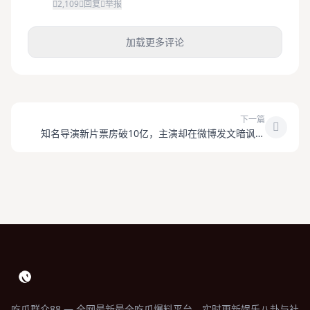
2,109
回复
举报
加载更多评论
下一篇
知名导演新片票房破10亿，主演却在微博发文暗讽片
方？
吃瓜群众88 — 全网最新最全吃瓜爆料平台，实时更新娱乐八卦与社