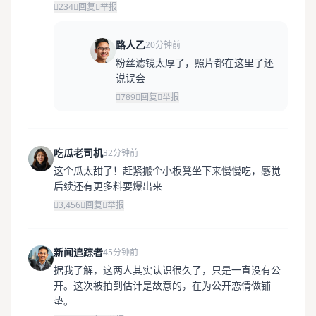
234
回复
举报
路人乙
20分钟前
粉丝滤镜太厚了，照片都在这里了还
说误会
789
回复
举报
吃瓜老司机
32分钟前
这个瓜太甜了！赶紧搬个小板凳坐下来慢慢吃，感觉
后续还有更多料要爆出来
3,456
回复
举报
新闻追踪者
45分钟前
据我了解，这两人其实认识很久了，只是一直没有公
开。这次被拍到估计是故意的，在为公开恋情做铺
垫。