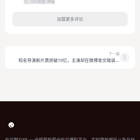
2,109
回复
举报
加载更多评论
下一篇
知名导演新片票房破10亿，主演却在微博发文暗讽片
方？
吃瓜群众88 — 全网最新最全吃瓜爆料平台，实时更新娱乐八卦与社