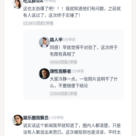
吃瓜群众A
5分钟前
这也太劲爆了吧！！！我就知道他们有问题，之前就
有人说过了，这次终于实锤了！
2,341
回复
举报
路人甲
3分钟前
同感！早就觉得不对劲了，这次终于
有图有真相了
456
回复
举报
理性观察者
2分钟前
大家冷静一点，一张照片说明不了什
么，不要随便下结论
234
回复
举报
娱乐圈观察员
12分钟前
说实话这个新闻我早就知道了，圈内人都清楚，只是
没有人敢说出来而已。这次被拍到也是活该，平时太