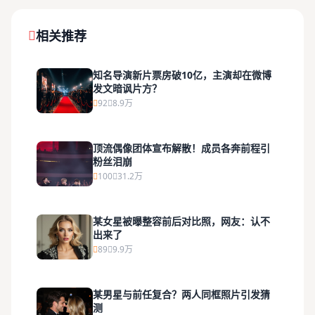
相关推荐
知名导演新片票房破10亿，主演却在微博
发文暗讽片方？
92
8.9万
顶流偶像团体宣布解散！成员各奔前程引
粉丝泪崩
100
31.2万
某女星被曝整容前后对比照，网友：认不
出来了
89
9.9万
某男星与前任复合？两人同框照片引发猜
测