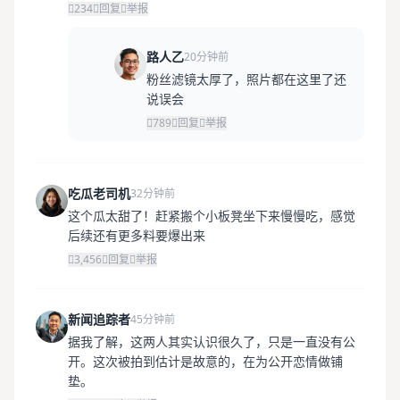
234
回复
举报
路人乙
20分钟前
粉丝滤镜太厚了，照片都在这里了还
说误会
789
回复
举报
吃瓜老司机
32分钟前
这个瓜太甜了！赶紧搬个小板凳坐下来慢慢吃，感觉
后续还有更多料要爆出来
3,456
回复
举报
新闻追踪者
45分钟前
据我了解，这两人其实认识很久了，只是一直没有公
开。这次被拍到估计是故意的，在为公开恋情做铺
垫。