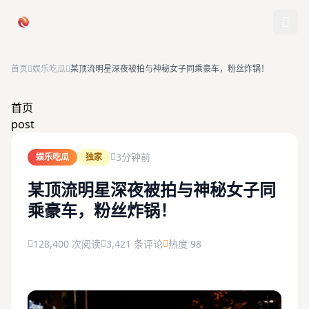
跳过导航
首页
娱乐吃瓜
某顶流明星深夜被拍与神秘女子同乘豪车，粉丝炸锅！
首页
首页
post
娱乐吃瓜
3分钟前
娱乐吃瓜
独家
社会热点
某顶流明星深夜被拍与神秘女子同
乘豪车，粉丝炸锅！
今日爆料
排行榜
128,400 次阅读
3,421 条评论
热度 98
社区