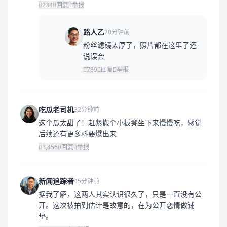
234
回复
举报
路人乙
20分钟前
粉丝滤镜太厚了，照片都在这里了还
说误会
789
回复
举报
吃瓜老司机
32分钟前
这个瓜太甜了！赶紧搬个小板凳坐下来慢慢吃，感觉
后续还有更多料要爆出来
3,456
回复
举报
新闻追踪者
45分钟前
据我了解，这两人其实认识很久了，只是一直没有公
开。这次被拍到估计是故意的，在为公开恋情做铺
垫。