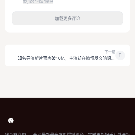
2,109
回复
举报
加载更多评论
下一篇
知名导演新片票房破10亿，主演却在微博发文暗讽片
方？
吃瓜群众88 — 全网最新最全吃瓜爆料平台，实时更新娱乐八卦与社