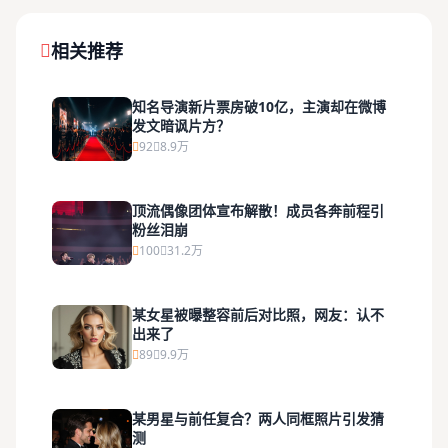
相关推荐
知名导演新片票房破10亿，主演却在微博
发文暗讽片方？
92
8.9万
顶流偶像团体宣布解散！成员各奔前程引
粉丝泪崩
100
31.2万
某女星被曝整容前后对比照，网友：认不
出来了
89
9.9万
某男星与前任复合？两人同框照片引发猜
测