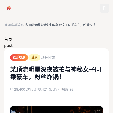
跳过导航
首页
娱乐吃瓜
某顶流明星深夜被拍与神秘女子同乘豪车，粉丝炸锅！
首页
首页
post
娱乐吃瓜
3分钟前
娱乐吃瓜
独家
社会热点
某顶流明星深夜被拍与神秘女子同
乘豪车，粉丝炸锅！
今日爆料
排行榜
128,400 次阅读
3,421 条评论
热度 98
社区