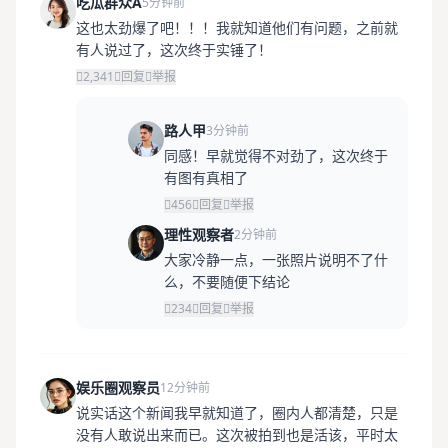
吃瓜群众A
5分钟前
这也太劲爆了吧！！！我就知道他们有问题，之前就
有人说过了，这次终于实锤了！
2,341
回复
举报
路人甲
3分钟前
同感！早就觉得不对劲了，这次终于
有图有真相了
456
回复
举报
理性观察者
2分钟前
大家冷静一点，一张照片说明不了什
么，不要随便下结论
234
回复
举报
娱乐圈观察员
12分钟前
说实话这个新闻我早就知道了，圈内人都清楚，只是
没有人敢说出来而已。这次被拍到也是活该，平时太